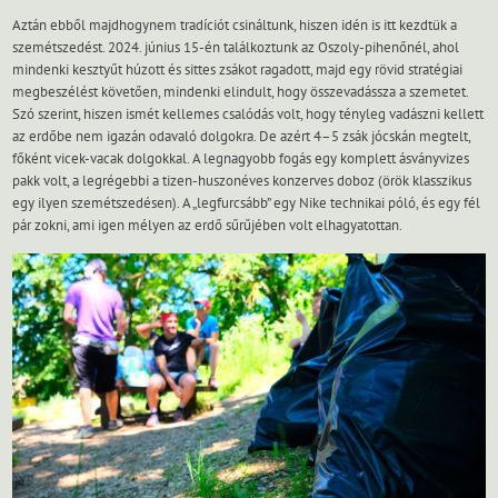
Aztán ebből majdhogynem tradíciót csináltunk, hiszen idén is itt kezdtük a
szemétszedést. 2024. június 15-én találkoztunk az Oszoly-pihenőnél, ahol
mindenki kesztyűt húzott és sittes zsákot ragadott, majd egy rövid stratégiai
megbeszélést követően, mindenki elindult, hogy összevadássza a szemetet.
Szó szerint, hiszen ismét kellemes csalódás volt, hogy tényleg vadászni kellett
az erdőbe nem igazán odavaló dolgokra. De azért 4–5 zsák jócskán megtelt,
főként vicek-vacak dolgokkal. A legnagyobb fogás egy komplett ásványvizes
pakk volt, a legrégebbi a tizen-huszonéves konzerves doboz (örök klasszikus
egy ilyen szemétszedésen). A „legfurcsább” egy Nike technikai póló, és egy fél
pár zokni, ami igen mélyen az erdő sűrűjében volt elhagyatottan.