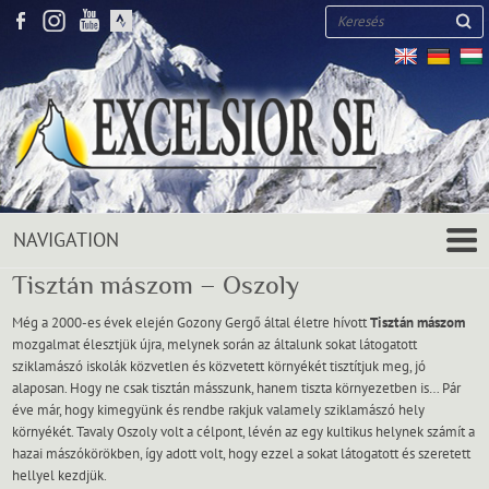
Keresés
Tisztán mászom – Oszoly
Még a 2000-es évek elején Gozony Gergő által életre hívott
Tisztán mászom
mozgalmat élesztjük újra, melynek során az általunk sokat látogatott
sziklamászó iskolák közvetlen és közvetett környékét tisztítjuk meg, jó
alaposan. Hogy ne csak tisztán másszunk, hanem tiszta környezetben is… Pár
éve már, hogy kimegyünk és rendbe rakjuk valamely sziklamászó hely
környékét. Tavaly Oszoly volt a célpont, lévén az egy kultikus helynek számít a
hazai mászókörökben, így adott volt, hogy ezzel a sokat látogatott és szeretett
hellyel kezdjük.