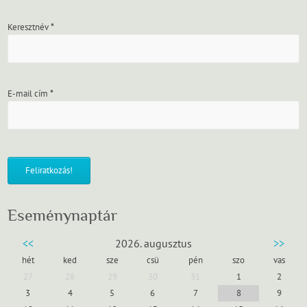
Keresztnév
*
E-mail cím
*
Eseménynaptár
<<
2026. augusztus
>>
hét
ked
sze
csü
pén
szo
vas
27
28
29
30
31
1
2
3
4
5
6
7
8
9