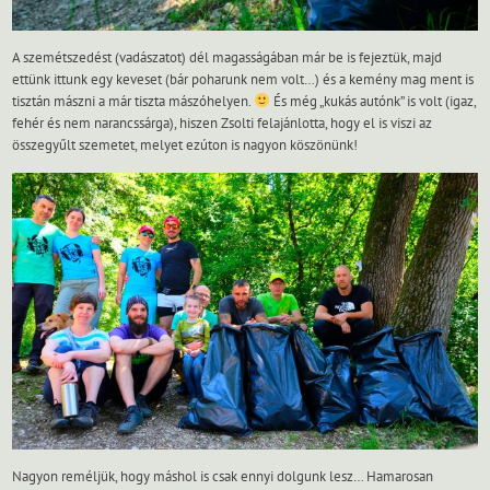
A szemétszedést (vadászatot) dél magasságában már be is fejeztük, majd
ettünk ittunk egy keveset (bár poharunk nem volt…) és a kemény mag ment is
tisztán mászni a már tiszta mászóhelyen.
És még „kukás autónk” is volt (igaz,
fehér és nem narancssárga), hiszen Zsolti felajánlotta, hogy el is viszi az
összegyűlt szemetet, melyet ezúton is nagyon köszönünk!
Nagyon reméljük, hogy máshol is csak ennyi dolgunk lesz… Hamarosan