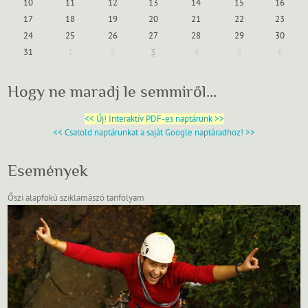
10
11
12
13
14
15
16
17
18
19
20
21
22
23
24
25
26
27
28
29
30
31
1
2
3
4
5
6
Hogy ne maradj le semmiről…
<< Új! Interaktív PDF-es naptárunk >>
<< Csatold naptárunkat a saját Google naptáradhoz! >>
Események
Őszi alapfokú sziklamászó tanfolyam