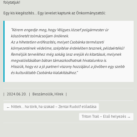
folytatjuk!
Egy kis kiegészítés… Egy levelet kaptunk az Önkormányzattól:
“Kérem engedje meg, hogy Völgyes József polgármester úr
köszönetét tolmácsoljam önöknek.
Az a hihetetlen erőfeszítés, melyet Csobánka természeti
környezetének védelme, szépítése érdekében tesznek, példaértékű!
Reméljük terveikhez még sokáig lesz erejük és kitartásuk, melynek
megvalósításában bátran támaszkodhatnak hivatalunkra is.
Hisszük, hogy ez a jó partneri viszony hozzájárul a jövőben egy szebb
és kulturáltabb Csobánka kialakításához.”
|
2024.06.20.
|
Beszámolók
,
Hírek
|
←
Nittek… ha törik, ha szakad – Zentai Rudolf előadása
Triton Trail – Első helyezés
→