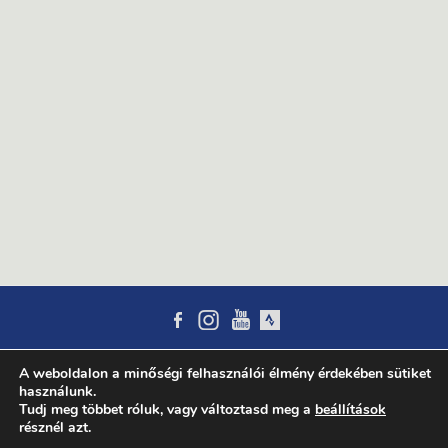
Copyright © 2012
Excelsior SE
| Powered by:
WordPress
|
Impresszum
A weboldalon a minőségi felhasználói élmény érdekében sütiket
használunk.
Tudj meg többet róluk, vagy változtasd meg a
beállítások
résznél azt.