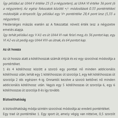
Így például az UIAA V értéke 25 (5 a négyzeten), az UIAA VI értéke 36 pont (6
a négyzeten). Az egész fokozatok közötti +/- módosítások 0.33 pontértékkel
módosítják a tényezőt. Így például egy V+ pontértéke 28,4 pont lesz (5,33 a
négyzeten).
Mesterséges mászás esetén az A fokozattal növelt érték lesz a négyzetre
emelés alapja.
Így tehát például egy V A1-es út UIAA VI-nak felel meg, és 36 pontot kap, egy
VI A2-es út pedig egy UIAA VIII-as útnak, és 64 pontot kap.
Az út hossza
Az út hossza alatt a kötélhosszak számát értjük és ez egy szorzóval módosítja a
pontértéket.
1 és 4 kötélhossz között a szorzó egy ponttal nő minden addicionális
kötélhossz után, tehát egy 1 kötélhosszas út szorzója 1, egy két kötélhosszas út
szorzója 2 stb. egészen 4-ig. Onnantól kezdve a szorzó kettővel nő minden
addicionális kötélhossz után. Vagyis egy 5 kötélhosszas út szorzója 6, egy 6
kötélhosszas út szorzója 8 és így tovább.
Biztosíthatóság
A biztosíthatóság módja szintén szorzóval módosítja az eredeti pontértéket.
Egy trad út pontértéke 1. Egy sport út, amely végig van nittelve, 0,5 szorzót