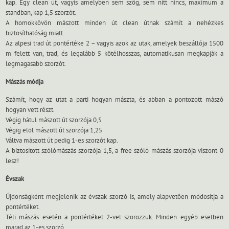
kap. Egy clean út, vagyis amelyben sem szög, sem nitt nincs, maximum a
standban, kap 1,5 szorzót.
A homokkövön mászott minden út clean útnak számít a nehézkes
biztosíthatóság miatt.
Az alpesi trad út pontértéke 2 – vagyis azok az utak, amelyek beszállója 1500
m felett van, trad, és legalább 5 kötélhosszas, automatikusan megkapják a
legmagasabb szorzót.
Mászás módja
Számít, hogy az utat a parti hogyan mászta, és abban a pontozott mászó
hogyan vett részt.
Végig hátul mászott út szorzója 0,5
Végig elöl mászott út szorzója 1,25
Váltva mászott út pedig 1-es szorzót kap.
A biztosított szólómászás szorzója 1,5, a free szóló mászás szorzója viszont 0
lesz!
Évszak
Újdonságként megjelenik az évszak szorzó is, amely alapvetően módosítja a
pontértéket.
Téli mászás esetén a pontértéket 2-vel szorozzuk. Minden egyéb esetben
marad az 1-es szorzó.