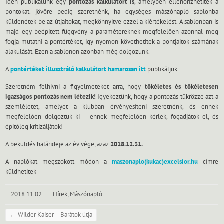
Idén publikálunk egy
pontozás kalkulátort is
, amelyben ellenőrizhetitek a
pontokat. jövőre pedig szeretnénk, ha egységes mászónapló sablonba
küldenétek be az útjaitokat, megkönnyítve ezzel a kiértékelést. A sablonban is
majd egy beépített függvény a paramétereknek megfelelően azonnal meg
fogja mutatni a pontértéket, így nyomon követhetitek a pontjaitok számának
alakulását. Ezen a sablonon azonban még dolgozunk.
A
pontértéket illusztráló kalkulátort hamarosan itt
publikáljuk
Szeretném felhívni a figyelmeteket arra, hogy
tökéletes és tökéletesen
igazságos pontozás nem létezik!
Igyekeztünk, hogy a pontozás tükrözze azt a
szemléletet, amelyet a klubban érvényesíteni szeretnénk, és ennek
megfelelően dolgoztuk ki – ennek megfelelően kérlek, fogadjátok el, és
építőleg kritizáljátok!
A beküldés határideje az év vége, azaz
2018.12.31.
A naplókat megszokott módon a
maszonaplo(kukac)excelsior.hu
címre
küldhetitek
|
2018.11.02.
|
Hírek
,
Mászónapló
|
←
Wilder Kaiser – Barátok útja