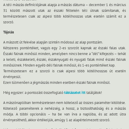
A téli mászás definíciójának alapja a mászás dátuma – december 1 és március
31 között mászott utak az északi féltekén téli útnak számítanak, és
természetesen csak az alpesi több kötélhosszas utak esetén számít ez a
szorzó.
Tájolás
A mászott út fekvése alapján szintén módosul az alap pontszám.
Kétszeres pontértéket, vagyis egy 2-es szorzót kapnak az északi falas utak.
Északi falnak minősül minden, amelyben nincs benne a “dél” kifejezés – tehát
a keleti, északkeleti, északi, északnyugati és nyugati falak mind északi falnak
minősülnek. Minden egyéb déli falnak minősül, és 1-es pontértéket kap.
Természetesen ez a szorzó is csak alpesi több kötélhosszas út esetén
érvényesül.
Ezen túlmenően a jégmászás minden esetben északi falnak minősül.
Még egyszer: a pontozást összefoglaló
táblázatot itt
találjátok!
A mászónaplóban természetesen nem kötelező az összes paraméter kitöltése.
Kötelező paraméterek a nehézség, a hossz, a biztosíthatóság és a mászás
módja. A többi opcionális – ha be van írva a naplóba, és az adott útra
érvényesíthető, akkor értékeljük, amúgy 1 az alapértelmezett szorzó.