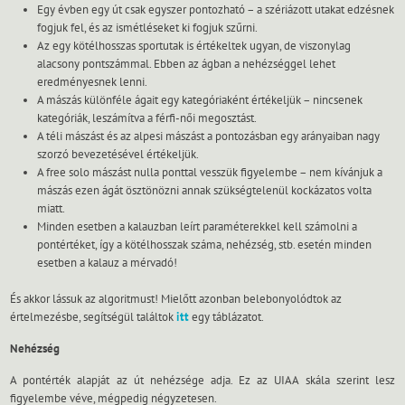
Egy évben egy út csak egyszer pontozható – a szériázott utakat edzésnek
fogjuk fel, és az ismétléseket ki fogjuk szűrni.
Az egy kötélhosszas sportutak is értékeltek ugyan, de viszonylag
alacsony pontszámmal. Ebben az ágban a nehézséggel lehet
eredményesnek lenni.
A mászás különféle ágait egy kategóriaként értékeljük – nincsenek
kategóriák, leszámítva a férfi-női megosztást.
A téli mászást és az alpesi mászást a pontozásban egy arányaiban nagy
szorzó bevezetésével értékeljük.
A free solo mászást nulla ponttal vesszük figyelembe – nem kívánjuk a
mászás ezen ágát ösztönözni annak szükségtelenül kockázatos volta
miatt.
Minden esetben a kalauzban leírt paraméterekkel kell számolni a
pontértéket, így a kötélhosszak száma, nehézség, stb. esetén minden
esetben a kalauz a mérvadó!
És akkor lássuk az algoritmust! Mielőtt azonban belebonyolódtok az
értelmezésbe, segítségül találtok
itt
egy táblázatot.
Nehézség
A pontérték alapját az út nehézsége adja. Ez az UIAA skála szerint lesz
figyelembe véve, mégpedig négyzetesen.