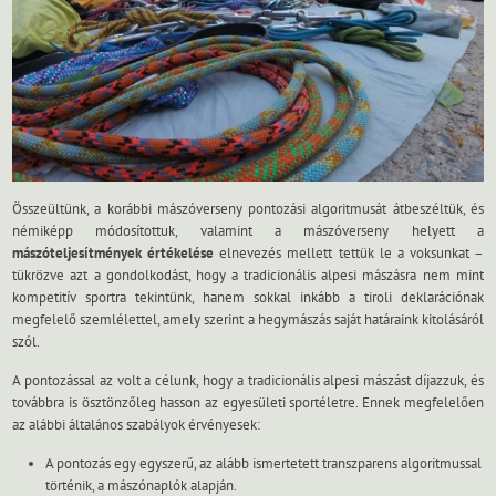
Összeültünk, a korábbi mászóverseny pontozási algoritmusát átbeszéltük, és
némiképp módosítottuk, valamint a mászóverseny helyett a
mászóteljesítmények értékelése
elnevezés mellett tettük le a voksunkat –
tükrözve azt a gondolkodást, hogy a tradicionális alpesi mászásra nem mint
kompetitív sportra tekintünk, hanem sokkal inkább a tiroli deklarációnak
megfelelő szemlélettel, amely szerint a hegymászás saját határaink kitolásáról
szól.
A pontozással az volt a célunk, hogy a tradicionális alpesi mászást díjazzuk, és
továbbra is ösztönzőleg hasson az egyesületi sportéletre. Ennek megfelelően
az alábbi általános szabályok érvényesek:
A pontozás egy egyszerű, az alább ismertetett transzparens algoritmussal
történik, a mászónaplók alapján.