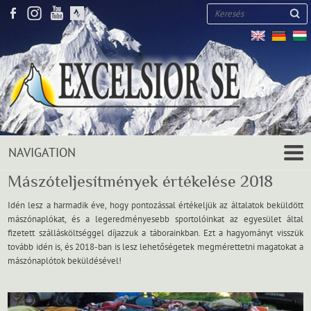
Keresés
Mászóteljesítmények értékelése 2018
Idén lesz a harmadik éve, hogy pontozással értékeljük az általatok beküldött
mászónaplókat, és a legeredményesebb sportolóinkat az egyesület által
fizetett szállásköltséggel díjazzuk a táborainkban. Ezt a hagyományt visszük
tovább idén is, és 2018-ban is lesz lehetőségetek megmérettetni magatokat a
mászónaplótok beküldésével!