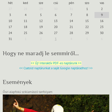
hét
ked
sze
csü
pén
szo
vas
27
28
29
30
31
1
2
3
4
5
6
7
8
9
10
11
12
13
14
15
16
17
18
19
20
21
22
23
24
25
26
27
28
29
30
31
1
2
3
4
5
6
Hogy ne maradj le semmiről…
<< Új! Interaktív PDF-es naptárunk >>
<< Csatold naptárunkat a saját Google naptáradhoz! >>
Események
Őszi alapfokú sziklamászó tanfolyam