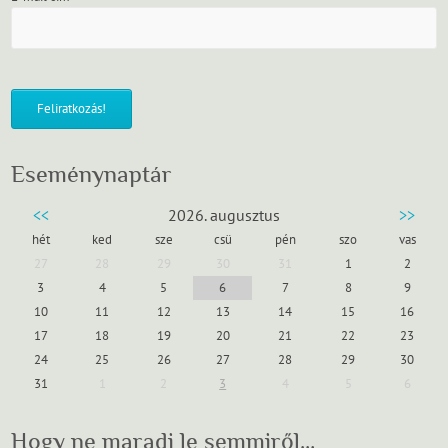
Eseménynaptár
<<
2026. augusztus
>>
hét
ked
sze
csü
pén
szo
vas
27
28
29
30
31
1
2
3
4
5
6
7
8
9
10
11
12
13
14
15
16
17
18
19
20
21
22
23
24
25
26
27
28
29
30
31
1
2
3
4
5
6
Hogy ne maradj le semmiről…