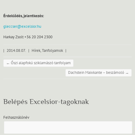
Érdeklődés, jelentkezés:
gleccser@excelsior.hu
Harkay Zsolt +36 20 204 2300
|
2014.08.07.
|
Hírek
,
Tanfolyamok
|
←
Őszi alapfokú sziklamászó tanfolyam
Dachstein Maixkante – beszámoló
→
Belépés Excelsior-tagoknak
Felhasználónév