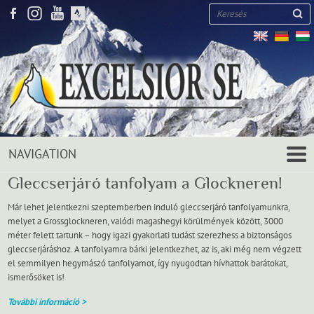
Keresés
Gleccserjáró tanfolyam a Glockneren!
Már lehet jelentkezni szeptemberben induló gleccserjáró tanfolyamunkra,
melyet a Grossglockneren, valódi magashegyi körülmények között, 3000
méter felett tartunk – hogy igazi gyakorlati tudást szerezhess a biztonságos
gleccserjáráshoz. A tanfolyamra bárki jelentkezhet, az is, aki még nem végzett
el semmilyen hegymászó tanfolyamot, így nyugodtan hívhattok barátokat,
ismerősöket is!
További információ >