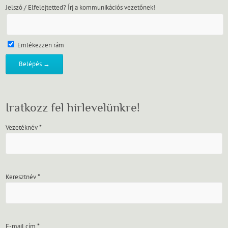
Jelszó / Elfelejtetted? Írj a kommunikációs vezetőnek!
Emlékezzen rám
Iratkozz fel hírlevelünkre!
Vezetéknév
*
Keresztnév
*
E-mail cím
*