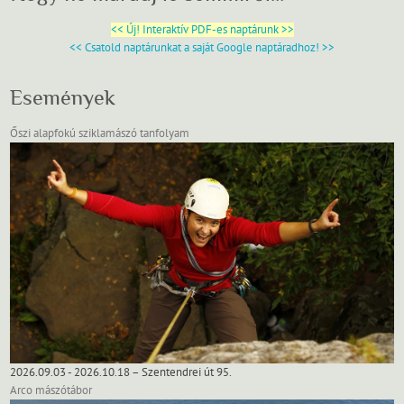
<< Új! Interaktív PDF-es naptárunk >>
<< Csatold naptárunkat a saját Google naptáradhoz! >>
Események
Őszi alapfokú sziklamászó tanfolyam
2026.09.03 - 2026.10.18 – Szentendrei út 95.
Arco mászótábor