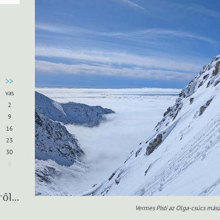
>>
vas
2
9
16
23
30
6
ről…
Vermes Pisti az Olga-csúcs más