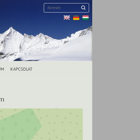
Keresés
UM
KAPCSOLAT
an