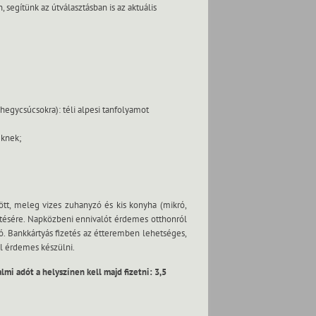
segítünk az útválasztásban is az aktuális
hegycsúcsokra): téli alpesi tanfolyamot
eknek;
tött, meleg vizes zuhanyzó és kis konyha (mikró,
öltésére. Napközbeni ennivalót érdemes otthonról
tó. Bankkártyás fizetés az étteremben lehetséges,
l érdemes készülni.
i adót a helyszínen kell majd fizetni: 3,5