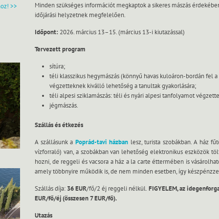
Minden szükséges információt megkaptok a sikeres mászás érdekében, 
hoz! >>
időjárási helyzetnek megfelelően.
Időpont:
2026. március 13–15. (március 13-i kiutazással)
Tervezett program
sítúra;
téli klasszikus hegymászás (könnyű havas kuloáron-bordán fel a 
végzetteknek kiválló lehetőség a tanultak gyakorlására;
téli alpesi sziklamászás: téli és nyári alpesi tanfolyamot végzett
jégmászás.
Szállás és étkezés
A szállásunk a
Poprád-tavi házban
lesz, turista szobákban. A ház fű
vízforraló) van, a szobákban van lehetőség elektronikus eszközök t
hozni, de reggeli és vacsora a ház a la carte éttermében is vásárolha
amely többnyire működik is, de nem minden esetben, így készpénzze
Szállás díja:
36 EUR
/fő/2 éj reggeli nélkül.
FIGYELEM, az idegenforgalm
EUR/fő/éj (összesen 7 EUR/fő).
Utazás