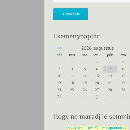
Eseménynaptár
<<
2026. augusztus
hét
ked
sze
csü
pén
szo
27
28
29
30
31
1
3
4
5
6
7
8
10
11
12
13
14
15
17
18
19
20
21
22
24
25
26
27
28
29
31
1
2
3
4
5
Hogy ne maradj le semmi
<< Új! Interaktív PDF-es naptárunk >>