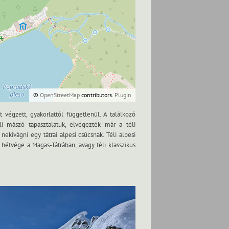
©
OpenStreetMap
contributors.
Plugin
 végzett, gyakorlattól függetlenül. A találkozó
i mászó tapasztalatuk, elvégezték már a téli
ivágni egy tátrai alpesi csúcsnak. Téli alpesi
hétvége a Magas-Tátrában, avagy téli klasszikus