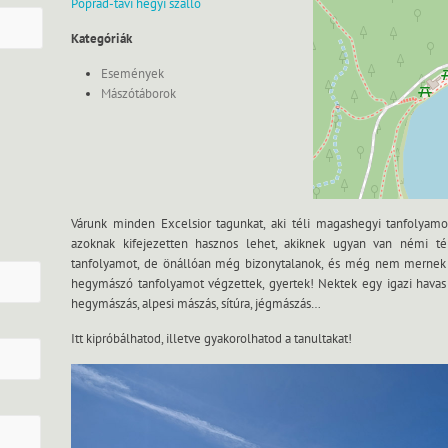
Poprád-tavi hegyi szálló
Kategóriák
Események
Mászótáborok
Várunk minden Excelsior tagunkat, aki téli magashegyi tanfolyamot
azoknak kifejezetten hasznos lehet, akiknek ugyan van némi tél
tanfolyamot, de önállóan még bizonytalanok, és még nem mernek nek
hegymászó tanfolyamot végzettek, gyertek! Nektek egy igazi havas 
hegymászás, alpesi mászás, sítúra, jégmászás…
Itt kipróbálhatod, illetve gyakorolhatod a tanultakat!