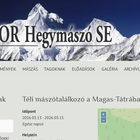
EMÉNYEK
MÁSZÁS
TAGOKNAK
ELŐADÁSOK
GALÉRIA
ARCHÍV
ak
Téli mászótalálkozó a Magas-Tátráb
Időpont
+
2026.03.13 - 2026.03.15
–
Egész napos
Helyszín
tőnek!