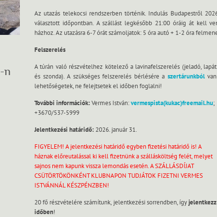
Az utazás telekocsi rendszerben történik. Indulás Budapestről 20
választott időpontban. A szállást legkésőbb 21:00 óráig át kell ve
házhoz. Az utazásra 6-7 órát számoljatok: 5 óra autó + 1-2 óra felme
Felszerelés
A túrán való részvételhez kötelező a lavinafelszerelés (jeladó, lapát
-n
és szonda). A szükséges felszerelés bérlésére a
szertárunkból
van
lehetőségetek, ne felejtsetek el időben foglalni!
További információk:
Vermes István:
vermespista(kukac)freemail.hu
;
+3670/537-5999
Jelentkezési határidő:
2026. január 31.
FIGYELEM! A jelentkezési határidő egyben fizetési határidő is! A
háznak előreutalással ki kell fizetnünk a szállásköltség felét, melyet
sajnos nem kapunk vissza lemondás esetén. A SZÁLLÁSDÍJAT
CSÜTÖRTÖKÖNKÉNT KLUBNAPON TUDJÁTOK FIZETNI VERMES
ISTVÁNNÁL KÉSZPÉNZBEN!
20 fő részvételére számítunk, jelentkezési sorrendben, így
jelentkezz
időben
!