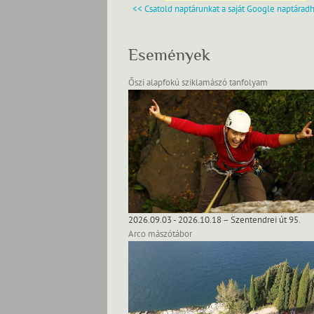
<< Csatold naptárunkat a saját Google naptárad
Események
Őszi alapfokú sziklamászó tanfolyam
2026.09.03 - 2026.10.18 – Szentendrei út 95.
Arco mászótábor