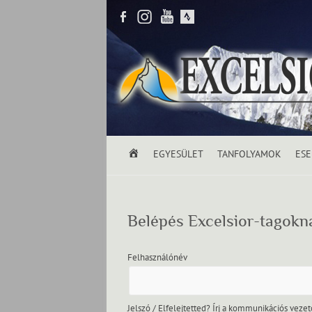
K
EGYESÜLET
TANFOLYAMOK
ES
E
Z
D
Ő
Belépés Excelsior-tagokn
L
A
P
Felhasználónév
Jelszó / Elfelejtetted? Írj a kommunikációs veze